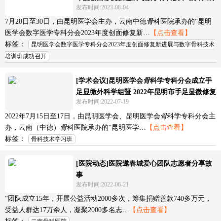
发布时间:2023-08-04
功召开！
7月28日至30日，由昆明医学会主办，云南中德
骨
科医院承办的“昆明
医学会数字医学专科分会2023年度创面修复新…
【点击查看】
标签：
昆明医学会数字医学专科分会2023年度创面修复新进展与数字骨科技术
培训班成功召开
[学术会议]昆明医学会
骨
科学专科分会成立手
足显微外科学组暨 2022年昆明市手足显微修复
发布时间:2022-07-19
新进展学习班
2022年7月15日至17日，由昆明医学会、昆明医学会
骨
科学专科分会主
办，云南（中德）
骨
科医院承办的“昆明医学…
【点击查看】
标签：
骨科技术学习班
[医院动态]医院邀春城爱心团队志愿者分享故
事
发布时间:2022-06-21
“团队成立15年，开展公益活动2000多次，筹集捐赠善款740多万元，
受益人群达17万余人，凝聚2000多名志…
【点击查看】