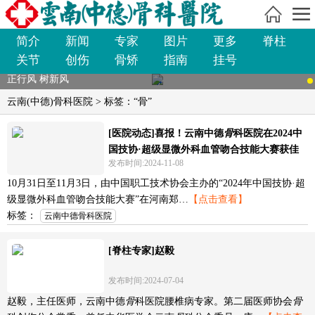
简介
新闻
专家
图片
更多
脊柱
关节
创伤
骨矫
指南
挂号
正行风 树新风
云南(中德)骨科医院
> 标签：“骨”
[医院动态]喜报！云南中德
骨
科医院在2024中
国技协·超级显微外科血管吻合技能大赛获佳
发布时间:2024-11-08
绩!
10月31日至11月3日，由中国职工技术协会主办的“2024年中国技协·超
级显微外科血管吻合技能大赛”在河南郑…
【点击查看】
标签：
云南中德骨科医院
[脊柱专家]赵毅
发布时间:2024-07-04
赵毅，主任医师，云南中德
骨
科医院腰椎病专家。第二届医师协会
骨