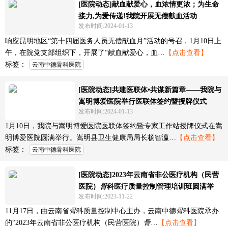
[医院动态]献血献爱心，血浓情更浓；为生命
接力,为爱传递!我院开展无偿献血活动
发布时间:2024-01-13
响应昆明地区“第十四届医务人员无偿献血月”活动的号召，1月10日上
午，在院党支部组织下，开展了“献血献爱心，血…
【点击查看】
标签：
云南中德骨科医院
[医院动态]共建医联体•共谋新篇章——我院与
嵩明博爱医院举行医联体签约暨授牌仪式
发布时间:2024-01-13
1月10日，我院与嵩明博爱医院医联体签约暨专家工作站授牌仪式在嵩
明博爱医院圆满举行。嵩明县卫生健康局局长杨智瀛…
【点击查看】
标签：
云南中德骨科医院
[医院动态]2023年云南省非公医疗机构（民营
医院）
骨
科医疗质量控制管理培训班圆满举
发布时间:2023-11-22
办！
11月17日，由云南省
骨
科质量控制中心主办，云南中德
骨
科医院承办
的“2023年云南省非公医疗机构（民营医院）
骨
…
【点击查看】