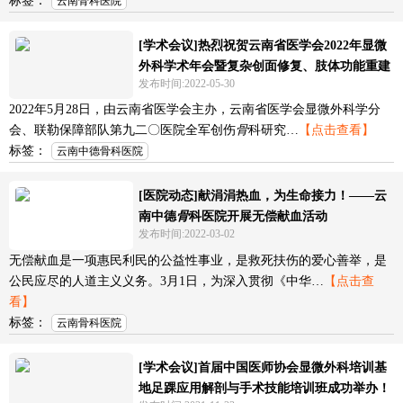
标签：
云南骨科医院
[学术会议]热烈祝贺云南省医学会2022年显微
外科学术年会暨复杂创面修复、肢体功能重建
发布时间:2022-05-30
新技术论坛圆满召开!
2022年5月28日，由云南省医学会主办，云南省医学会显微外科学分
会、联勒保障部队第九二〇医院全军创伤
骨
科研究…
【点击查看】
标签：
云南中德骨科医院
[医院动态]献涓涓热血，为生命接力！——云
南中德
骨
科医院开展无偿献血活动
发布时间:2022-03-02
无偿献血是一项惠民利民的公益性事业，是救死扶伤的爱心善举，是
公民应尽的人道主义义务。3月1日，为深入贯彻《中华…
【点击查
看】
标签：
云南骨科医院
[学术会议]首届中国医师协会显微外科培训基
地足踝应用解剖与手术技能培训班成功举办！