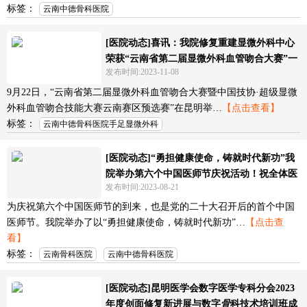
标签：
云南中德骨科医院
[医院动态]喜讯：我院修复重建显微外科中心
荣获“云南省第二届显微外科血管吻合大赛”一
发布时间:2023-11-08
等奖
9月22日，“云南省第二届显微外科血管吻合大赛暨中国技协·超级显微
外科血管吻合技能大赛云南赛区预选赛”在昆明举…
【点击查看】
标签：
云南中德骨科医院手足显微外科
[医院动态]“勇担健康使命，铸就时代新功”我
院举办第六个中国医师节庆祝活动！祝全体医
发布时间:2023-08-21
师节日快乐！
为庆祝第六个中国医师节的到来，也是党的二十大召开后的首个中国
医师节。我院举办了以“勇担健康使命，铸就时代新功”…
【点击查
看】
标签：
云南骨科医院
云南中德骨科医院
[医院动态]昆明医学会数字医学专科分会2023
年度创面修复新进展与数字
骨
科技术培训班成