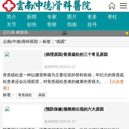
简介
新闻
专家
图片
更多
脊柱
关节
创伤
骨矫
指南
挂号
正行风 树新风
云南(中德)骨科医院
> 标签：“病因”
[病理原因]骨质疏松的三个常见原因
发布时间:2018-01-22
骨质疏松是一种以腰背疼痛为主要症状的骨科疾病，年纪大的骨质疏
松患者还会出现驼背，对骨质疏松患者的健康伤害很大。…
【点击查
看】
标签：
骨质疏松
病因
[预防保健]颈椎病出现的六大原因
发布时间:2018-01-19