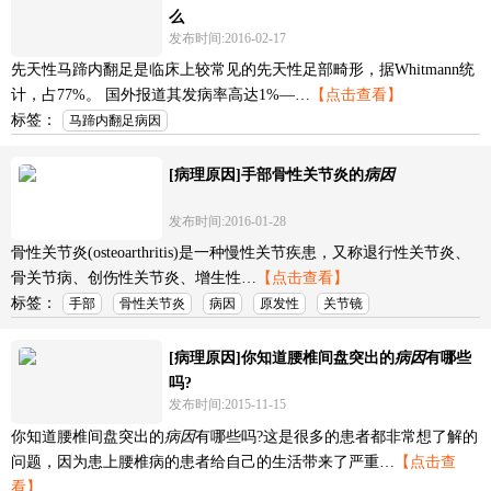
么
发布时间:2016-02-17
先天性马蹄内翻足是临床上较常见的先天性足部畸形，据Whitmann统
计，占77%。 国外报道其发病率高达1%—…
【点击查看】
标签：
马蹄内翻足病因
[病理原因]手部骨性关节炎的
病因
发布时间:2016-01-28
骨性关节炎(osteoarthritis)是一种慢性关节疾患，又称退行性关节炎、
骨关节病、创伤性关节炎、增生性…
【点击查看】
标签：
手部
骨性关节炎
病因
原发性
关节镜
[病理原因]你知道腰椎间盘突出的
病因
有哪些
吗?
发布时间:2015-11-15
你知道腰椎间盘突出的
病因
有哪些吗?这是很多的患者都非常想了解的
问题，因为患上腰椎病的患者给自己的生活带来了严重…
【点击查
看】