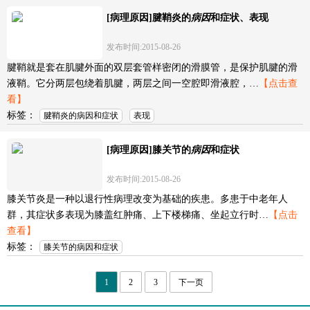
[病理原因]腱鞘炎的
病因
和症状、表现
发布时间:2015-08-26
腱鞘就是套在肌腱外面的双层套管样密闭的滑膜管，是保护肌腱的滑
液鞘。它分两层包绕着肌腱，两层之间一空腔即滑液腔，…
【点击查
看】
标签：
腱鞘炎的病因和症状
表现
[病理原因]膝关节的
病因
和症状
发布时间:2015-08-26
膝关节炎是一种以退行性病理改变为基础的疾患。多患于中老年人
群，其症状多表现为膝盖红肿痛、上下楼梯痛、坐起立行时…
【点击
查看】
标签：
膝关节的病因和症状
1
2
3
下一页