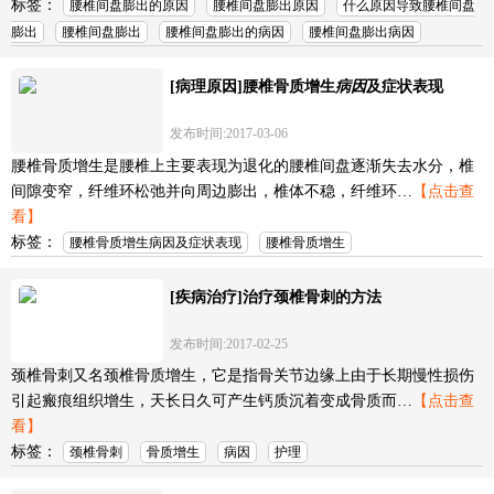
标签：
腰椎间盘膨出的原因
腰椎间盘膨出原因
什么原因导致腰椎间盘
膨出
腰椎间盘膨出
腰椎间盘膨出的病因
腰椎间盘膨出病因
[病理原因]腰椎骨质增生
病因
及症状表现
发布时间:2017-03-06
腰椎骨质增生是腰椎上主要表现为退化的腰椎间盘逐渐失去水分，椎
间隙变窄，纤维环松弛并向周边膨出，椎体不稳，纤维环…
【点击查
看】
标签：
腰椎骨质增生病因及症状表现
腰椎骨质增生
[疾病治疗]治疗颈椎骨刺的方法
发布时间:2017-02-25
颈椎骨刺又名颈椎骨质增生，它是指骨关节边缘上由于长期慢性损伤
引起瘢痕组织增生，天长日久可产生钙质沉着变成骨质而…
【点击查
看】
标签：
颈椎骨刺
骨质增生
病因
护理