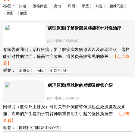
标签：
知道
腰椎间盘
突出
病因
哪些
知道
腰椎间盘
突出
病因
[病理原因]了解滑膜炎
病因
有针对性治疗
发布时间:2015-09-02
专家告诉我们，治疗疾病，要了解疾病发病原因以及表现症状，这样
能针对性的治疗，提高治疗效率。滑膜炎是较常见的膝关…
【点击查
看】
标签：
滑膜炎
病因
针对性治疗
[病理原因]网球肘的
病因
及症状介绍
发布时间:2015-08-26
网球肘（肱骨外上髁炎）时肘关节外侧前臂伸肌起点处肌腱发炎疼
痛。疼痛的产生是由于前臂伸肌重复用力引起的慢性撕拉伤…
【点击
查看】
标签：
网球肘的病因及症状介绍