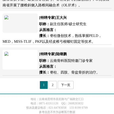
南省开展了腰椎斜侧入路椎间融合术（OLIF术）。
[特聘专家]王大兴
职称：
副主任医师/硕士研究生
从医格言：
擅长：
脊柱微创技术，熟练掌握PELD，
MED，MISS-TLIF，PKP以及经皮椎弓根螺钉固定等技术。
[特聘专家]陆继鹏
职称：
云南骨科医院特邀门诊专家
从医格言：
擅长：
脊柱、四肢、骨盆骨折的治疗。
1
2
下一页
地址：云南省昆明市昌宏路与广福路交汇口
电话：0871-65311120 QQ：2608203832
投诉及建议电话：021-64783058 133 8199 0709
参考信息不作为诊断医疗数据