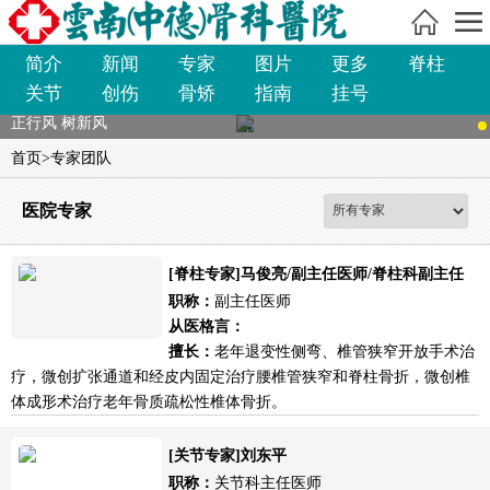
简介
新闻
专家
图片
更多
脊柱
关节
创伤
骨矫
指南
挂号
正行风 树新风
首页
>
专家团队
医院专家
[脊柱专家]马俊亮/副主任医师/脊柱科副主任
职称：
副主任医师
从医格言：
擅长：
老年退变性侧弯、椎管狭窄开放手术治
疗，微创扩张通道和经皮内固定治疗腰椎管狭窄和脊柱骨折，微创椎
体成形术治疗老年骨质疏松性椎体骨折。
[关节专家]刘东平
职称：
关节科主任医师