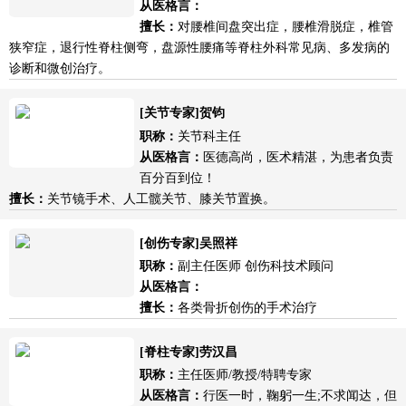
从医格言：
擅长：
对腰椎间盘突出症，腰椎滑脱症，椎管
狭窄症，退行性脊柱侧弯，盘源性腰痛等脊柱外科常见病、多发病的
诊断和微创治疗。
[关节专家]贺钧
职称：
关节科主任
从医格言：
医德高尚，医术精湛，为患者负责
百分百到位！
擅长：
关节镜手术、人工髋关节、膝关节置换。
[创伤专家]吴照祥
职称：
副主任医师 创伤科技术顾问
从医格言：
擅长：
各类骨折创伤的手术治疗
[脊柱专家]劳汉昌
职称：
主任医师/教授/特聘专家
从医格言：
行医一时，鞠躬一生;不求闻达，但