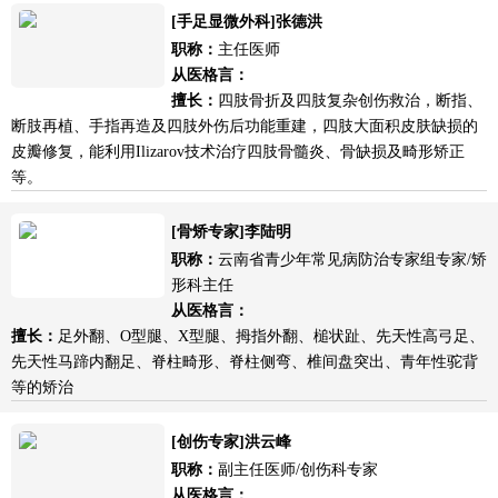
[手足显微外科]张德洪
职称：
主任医师
从医格言：
擅长：
四肢骨折及四肢复杂创伤救治，断指、
断肢再植、手指再造及四肢外伤后功能重建，四肢大面积皮肤缺损的
皮瓣修复，能利用Ilizarov技术治疗四肢骨髓炎、骨缺损及畸形矫正
等。
[骨矫专家]李陆明
职称：
云南省青少年常见病防治专家组专家/矫
形科主任
从医格言：
擅长：
足外翻、O型腿、X型腿、拇指外翻、槌状趾、先天性高弓足、
先天性马蹄内翻足、脊柱畸形、脊柱侧弯、椎间盘突出、青年性驼背
等的矫治
[创伤专家]洪云峰
职称：
副主任医师/创伤科专家
从医格言：