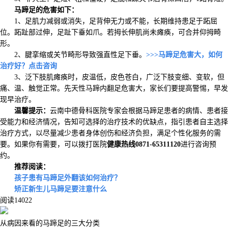
马蹄足的危害如下：
1、足肌力减弱或消失，足背伸无力或不能，长期维持患足于跖屈
位。跖趾部过伸，足趾下垂如爪。若拇长伸肌尚未瘫痪，可合并仰拇畸
形。
2、腱挛缩或关节畸形导致强直性足下垂。
>>>马蹄足危害大，如何
治疗好？点击咨询
3、泛下肢肌瘫痪时，皮温低，皮色苍白，广泛下肢变细、变软，但
痛、温、触觉正常。先天性马蹄内翻足危害大，家长们要提高警惕，早发
现早治疗。
温馨提示：
云南中德骨科医院专家会根据马蹄足患者的病情、患者接
受能力和经济情况，告知可选择的治疗技术的优缺点，指引患者自主选择
治疗方式，以尽量减少患者身体创伤和经济负担，满足个性化服务的需
要。如果你有需要，可以拨打医院
健康热线0871-65311120
进行咨询预
约。
推荐阅读：
孩子患有马蹄足外翻该如何治疗？
矫正新生儿马蹄足要注意什么
阅读
14022
从病因来看的马蹄足的三大分类