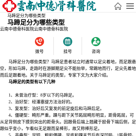
马蹄足分为哪些类型
马蹄足分为哪些类型
云南中德骨科医院
云南中德骨科医院
拨号
挂号
咨询
马蹄足分为哪些类型？马蹄足患者站立时通常以足尖着地，而足跟悬
空，形如马蹄，走路时在游脚期足尖不能抬举，常踢地而行，足尖先着地
而后足跟着地。关于马蹄足的类型，专家下文为大家介绍。
马蹄足的类型有以下几种
1、未曾治疗型：8岁以下的马蹄足。
2、治好型：经潘塞缇方法治好的。
3、复发型：治好后又复发的前足旋后和马蹄后足。
4、僵硬型：畸形严重。踝与距下关节跖屈畸形明显，距骨跖屈，可
从足背侧皮下摸到突出的距骨头。因跟骨后端上翘藏于胫骨下端后侧，足
跟似乎变小，乍看似无足跟而呈棒形，故又称棒形足。
5、非典型：足短、粗和僵硬，足底和踝关节后有深凹陷，1跖骨短。