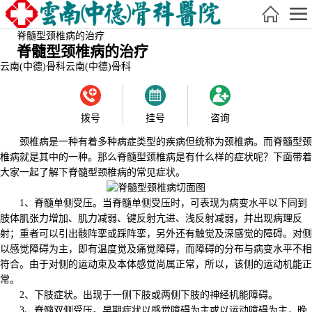
脊髓型颈椎病的治疗
脊髓型颈椎病的治疗
云南(中德)骨科
云南(中德)骨科
拨号
挂号
咨询
颈椎病是一种有着多种病症类型的疾病但统称为颈椎病。而脊髓型颈
椎病就是其中的一种。那么脊髓型颈椎病是有什么样的症状呢？下面带着
大家一起了解下脊髓型颈椎病的常见症状。
1、脊髓单侧受压。当脊髓单侧受压时，可表现为病变水平以下同到
肢体肌张力增加、肌力减弱、键反射亢进、浅反射减弱，并出现病理反
射；重者可以引出骸阵挛或踩阵挛，另外还有触觉及深感觉的障碍。对侧
以感觉障碍为主，即有温度觉及痛觉障碍，而障碍的分布与病变水平不相
符合。由于对侧的运动束及本体感觉尚属正常，所以，该侧的运动机能正
常。
2、下肢症状。出现于一侧下肢或两侧下肢的神经机能障碍。
3、脊髓双侧受压。早期症状以感觉障碍为主或以运动障碍为主，晚