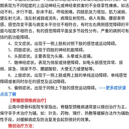
期表现为不同程度的上运动神经元或神经束损害的不全痉挛性瘫痪，如活
动不利，步行不稳，卧床不起，呼吸困难。四肢肌张力增加，肌力减弱，
健反射亢进，浅反射减弱或消失，病理反射阳性。病人有胸、腰部束带
感，感觉改变平面与病变水平往往不相符合，有时左右两侧感觉障碍的平
面与程度不相符合，有的感觉障碍平面呈多节段性分布，严重的病例可有
括约肌功能障碍。
4、交叉症状。出现于一侧上肢和对侧下肢的感觉或运动障碍。
5、四肢症状。出现于四肢的神经机能障碍。
6、头部症状。主要表现为头痛、头晕或头皮痛。
7、骼神经症状。表现为排尿或排便障碍，如龟头部感觉异常、尿
频、尿急、排尿不尽、腰腿酸软、大便无力或便秘等。
8、上肢症状。出现于一侧上肢或两上肢的单纯运动障碍，单纯感觉
障碍或者同时存在的感觉及运动障碍。
9、偏侧症状。出现于同侧上下肢的感觉运动障碍。
>>>更多症状请
点击了解
【脊髓型颈椎病治疗】
云南中德骨科医院专家指出，脊髓型颈椎病通常是以微创治疗为主，
保守非手术治疗为辅。如：针灸、药物、理疗、热敷等缓解办法作为辅助
性手段，对缓解病症及防治复发会起到很好的效果。
微创治疗方法：