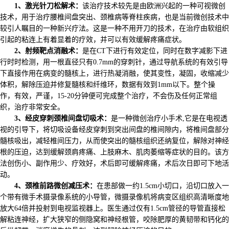
1、激光针刀松解术：
该治疗技术较先是由欧洲兴起的一种可视微创
技术，用于治疗腰椎间盘突出、颈椎病等脊柱疾病，也是当前微创技术中
较引人瞩目的一种新兴疗法。这是一种不用开刀的技术，在治疗由软组织
引起的粘连上有着显着的疗效，并可以有效缓解疼痛症状。
2、射频靶点消融术：
是在CT下进行有效定位，同时在数字减影下进
行时时检测，用一根直径只有0.7mm的穿刺针，通过导航系统的有效引导
下直接作用在病变的髓核上，进行热凝消融，使其变性，凝固，收缩减少
体积，解除压迫并修复髓核和纤维环，数据有效到1mm以下。整个操
作，有效，严谨，15-20分钟便可完成整个治疗，不会伤及任何正常组
织，治疗非常安全。
3、经皮穿刺颈椎间盘切吸术：
是一种微创治疗小手术,它是在电视透
视的引导下，将切吸设备经皮穿刺到突出间盘的椎间隙内，将椎间盘部分
髓核吸出，减轻椎间压力，从而使突出的髓核组织还纳复位，解除对神经
根的压迫，达到缓解颈肩疼痛、上肢麻木、肌肉萎缩等症状的目的。该方
法创伤小、副作用少、疗效好，术后即可缓解疼痛，术后次日即可下地活
动。
4、颈椎前路微创减压术：
在患部做一约1.5cm小切口，沿切口放入一
个带有微手术摄录像系统的小导管，微摄录像机将病变区组织高清晰度地
放大64倍并投射到电视监视器上。医生通过仅有1.5cm管径的导管直接松
解粘连神经，扩大狭窄的侧隐窝和神经根管，咬除肥厚的黄韧带和钙化的