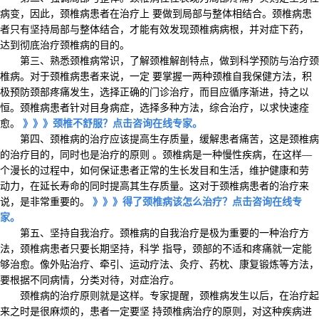
病变，因此，颈椎病患者在治疗上 要做到局部与整体相结合。颈椎病患
者只有坚持局部与整体结合，才能有效发现颈椎病病根，并对症下药，
达到彻底治疗颈椎病的目的。
第三、熟悉颈椎病常识，了解颈椎解剖特点，做到科学预防与治疗颈
椎病。对于颈椎病患者来说，一定 要掌握一两种颈椎自我保健方法，积
极预防颈部疼痛发生，选择正确的门诊治疗，而目应循序渐进，持之以
恒。颈椎病患者针对目身病症，选择多种方法，综合治疗，以求快速痊
愈。
》》》颈椎不舒服？点击咨询在线专家。
第四、颈椎病的治疗应该提高生存质量，缓解患者痛苦，这是颈椎病
的治疗目的，同时也是治疗的原则 。颈椎病是一种慢性疾病，在这样—
个漫长的过程中，如何保证患者正常的生长发目和生活，维护健康和劳
动力，在延长寿命的同时提高其生存质量。这对于颈椎病患者的治疗来
说，是非常重要的。
》》》得了颈椎病该怎么治疗？点击咨询在线专
家。
第五、坚持自我治疗。颈椎病的自我治疗是极为重要的一种治疗方
法，颈椎病患者只要长期坚持，科学 指导，颈部的不适和疼痛就一定能
够治愈。像外贴治疗、牵引、运动疗法、灸疗、药枕、康复锻炼等方法，
要根据不同病情，分类对待，对症治疗。
颈椎病的治疗原则就是这样。专家提醒，颈椎病发生以后，在治疗起
来之时是很麻烦的，患者一定要坚 持颈椎病治疗的原则，对这种疾病进